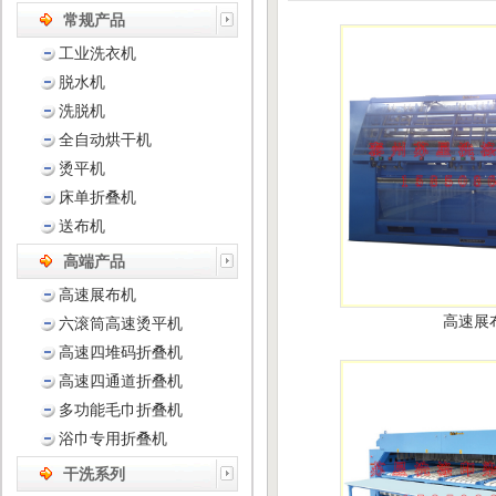
常规产品
工业洗衣机
脱水机
洗脱机
全自动烘干机
烫平机
床单折叠机
送布机
高端产品
高速展布机
高速展
六滚筒高速烫平机
高速四堆码折叠机
高速四通道折叠机
多功能毛巾折叠机
浴巾专用折叠机
干洗系列