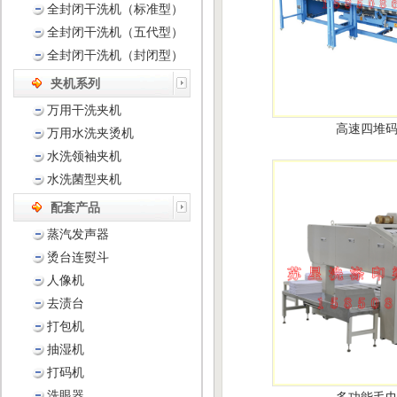
全封闭干洗机（标准型）
全封闭干洗机（五代型）
全封闭干洗机（封闭型）
夹机系列
万用干洗夹机
高速四堆
万用水洗夹烫机
水洗领袖夹机
水洗菌型夹机
配套产品
蒸汽发声器
烫台连熨斗
人像机
去渍台
打包机
抽湿机
打码机
洗眼器