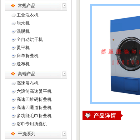
常规产品
工业洗衣机
脱水机
洗脱机
全自动烘干机
烫平机
床单折叠机
送布机
高端产品
高速展布机
六滚筒高速烫平机
高速四堆码折叠机
高速四通道折叠机
多功能毛巾折叠机
浴巾专用折叠机
干洗系列