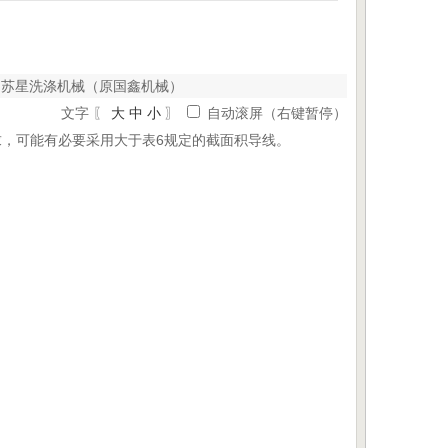
 来源： 苏星洗涤机械（原国鑫机械）
文字 〖
大
中
小
〗
自动滚屏（右键暂停）
求，可能有必要采用大于表6规定的截面积导线。