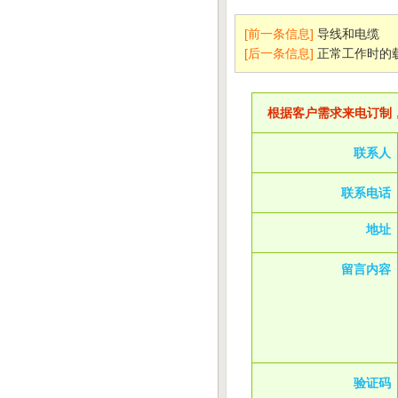
[前一条信息]
导线和电缆
[后一条信息]
正常工作时的
根据客户需求来电订制
联系人
联系电话
地址
留言内容
验证码