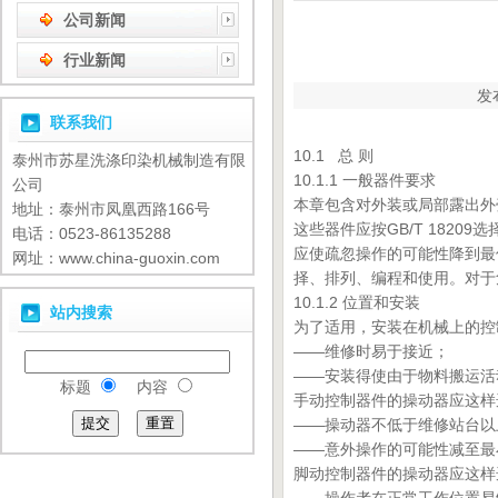
公司新闻
行业新闻
发
联系我们
10.1 总 则
泰州市苏星洗涤印染机械制造有限
10.1.1 一般器件要求
公司
本章包含对外装或局部露出外
地址：泰州市凤凰西路166号
这些器件应按GB/T 1820
电话：0523-86135288
应使疏忽操作的可能性降到最
网址：www.china-guoxin.com
择、排列、编程和使用。对于危险
10.1.2 位置和安装
站内搜索
为了适用，安装在机械上的控
——维修时易于接近；
——安装得使由于物料搬运活
标题
内容
手动控制器件的操动器应这样
——操动器不低于维修站台以
——意外操作的可能性减至最
脚动控制器件的操动器应这样